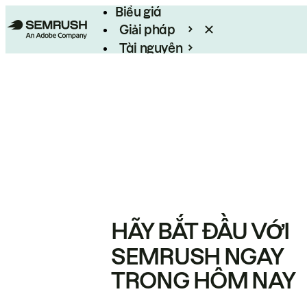
Biểu giá
Giải pháp
Tài nguyên
Enterprise
HÃY BẮT ĐẦU VỚI
SEMRUSH NGAY
TRONG HÔM NAY