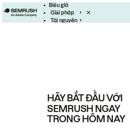
Biểu giá
Giải pháp
Tài nguyên
Enterprise
HÃY BẮT ĐẦU VỚI
SEMRUSH NGAY
TRONG HÔM NAY