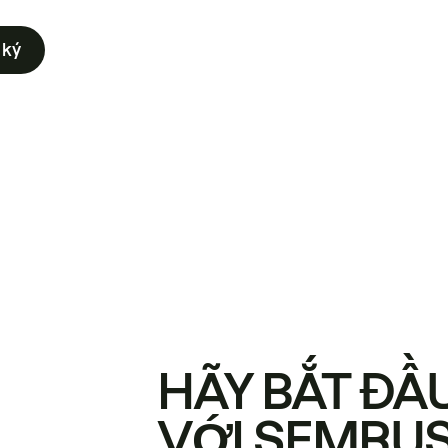
 ký
HÃY BẮT ĐẦ
VỚI SEMRU