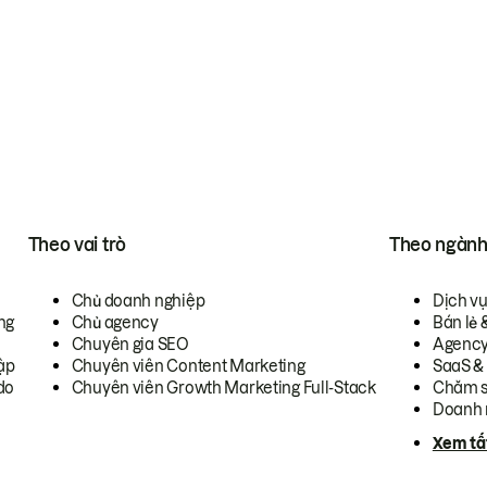
Theo vai trò
Theo ngàn
Chủ doanh nghiệp
Dịch v
ng
Chủ agency
Bán lẻ 
Chuyên gia SEO
Agenc
ập
Chuyên viên Content Marketing
SaaS &
do
Chuyên viên Growth Marketing Full-Stack
Chăm s
Doanh 
Xem tấ