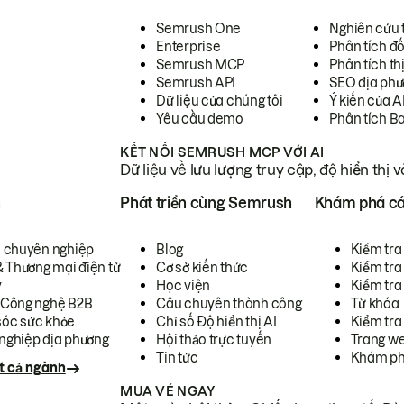
Semrush One
Nghiên cứu 
Enterprise
Phân tích đố
Semrush MCP
Phân tích th
Semrush API
SEO địa phư
Dữ liệu của chúng tôi
Ý kiến của A
Yêu cầu demo
Phân tích B
KẾT NỐI SEMRUSH MCP VỚI AI
Dữ liệu về lưu lượng truy cập, độ hiển thị 
h
Phát triển cùng Semrush
Khám phá cá
ụ chuyên nghiệp
Blog
Kiểm tra 
& Thương mại điện tử
Cơ sở kiến thức
Kiểm tra
y
Học viện
Kiểm tra
 Công nghệ B2B
Câu chuyên thành công
Từ khóa
óc sức khỏe
Chỉ số Độ hiển thị AI
Kiểm tra
nghiệp địa phương
Hội thảo trực tuyến
Trang we
Tin tức
Khám ph
t cả ngành
MUA VÉ NGAY