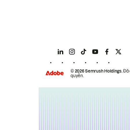
© 2026 Semrush Holdings.
Đã 
quyền.