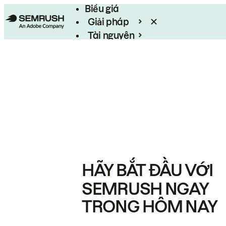
Biểu giá
Giải pháp
Tài nguyên
Enterprise
HÃY BẮT ĐẦU VỚI
SEMRUSH NGAY
TRONG HÔM NAY