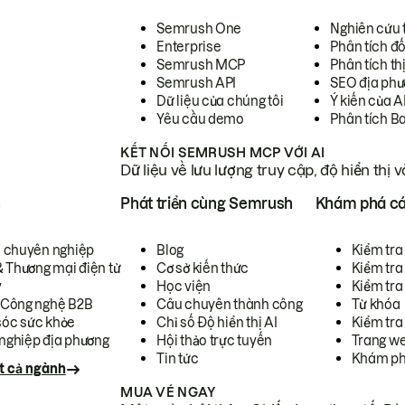
Semrush One
Nghiên cứu 
Enterprise
Phân tích đố
Semrush MCP
Phân tích th
Semrush API
SEO địa phư
Dữ liệu của chúng tôi
Ý kiến của A
Yêu cầu demo
Phân tích B
KẾT NỐI SEMRUSH MCP VỚI AI
Dữ liệu về lưu lượng truy cập, độ hiển thị 
h
Phát triển cùng Semrush
Khám phá cá
ụ chuyên nghiệp
Blog
Kiểm tra 
& Thương mại điện tử
Cơ sở kiến thức
Kiểm tra
y
Học viện
Kiểm tra
 Công nghệ B2B
Câu chuyên thành công
Từ khóa
óc sức khỏe
Chỉ số Độ hiển thị AI
Kiểm tra
nghiệp địa phương
Hội thảo trực tuyến
Trang we
Tin tức
Khám ph
t cả ngành
MUA VÉ NGAY