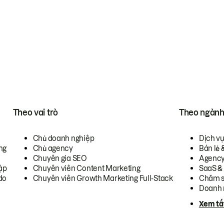
Theo vai trò
Theo ngàn
Chủ doanh nghiệp
Dịch v
ng
Chủ agency
Bán lẻ 
Chuyên gia SEO
Agenc
ập
Chuyên viên Content Marketing
SaaS &
do
Chuyên viên Growth Marketing Full-Stack
Chăm s
Doanh 
Xem tấ