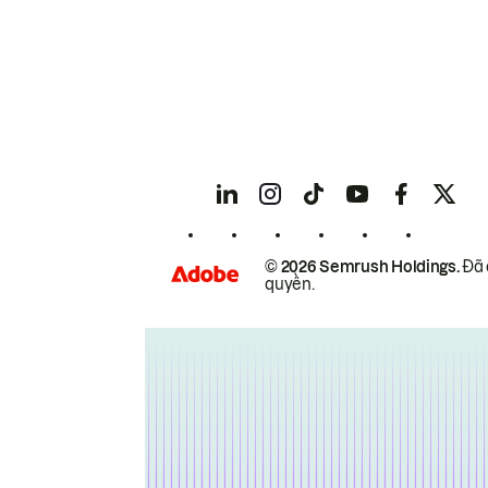
© 2026 Semrush Holdings.
Đã 
quyền.