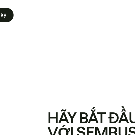
 ký
HÃY BẮT ĐẦ
VỚI SEMRU