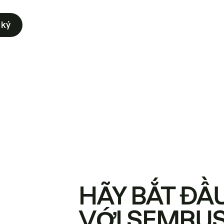
 ký
HÃY BẮT ĐẦ
VỚI SEMRU