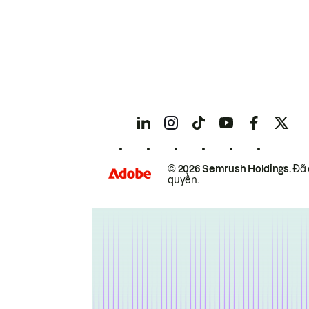
© 2026 Semrush Holdings.
Đã 
quyền.