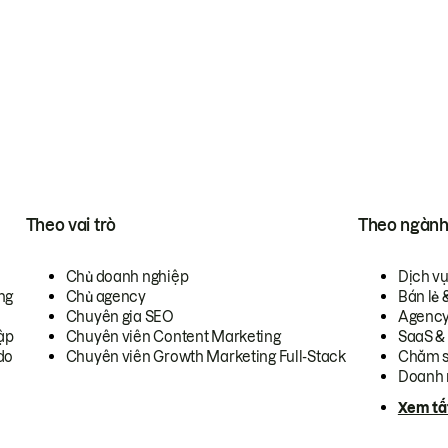
Theo vai trò
Theo ngàn
Chủ doanh nghiệp
Dịch v
ng
Chủ agency
Bán lẻ 
Chuyên gia SEO
Agenc
ập
Chuyên viên Content Marketing
SaaS &
do
Chuyên viên Growth Marketing Full-Stack
Chăm s
Doanh 
Xem tấ