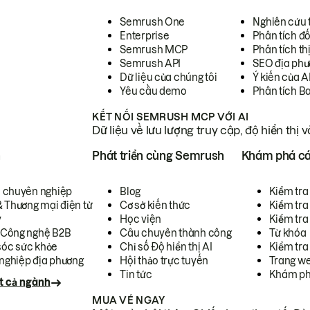
Semrush One
Nghiên cứu 
Enterprise
Phân tích đố
Semrush MCP
Phân tích th
Semrush API
SEO địa phư
Dữ liệu của chúng tôi
Ý kiến của A
Yêu cầu demo
Phân tích B
KẾT NỐI SEMRUSH MCP VỚI AI
Dữ liệu về lưu lượng truy cập, độ hiển thị 
h
Phát triển cùng Semrush
Khám phá cá
ụ chuyên nghiệp
Blog
Kiểm tra 
& Thương mại điện tử
Cơ sở kiến thức
Kiểm tra
y
Học viện
Kiểm tra
 Công nghệ B2B
Câu chuyên thành công
Từ khóa
óc sức khỏe
Chỉ số Độ hiển thị AI
Kiểm tra
nghiệp địa phương
Hội thảo trực tuyến
Trang we
Tin tức
Khám ph
t cả ngành
MUA VÉ NGAY