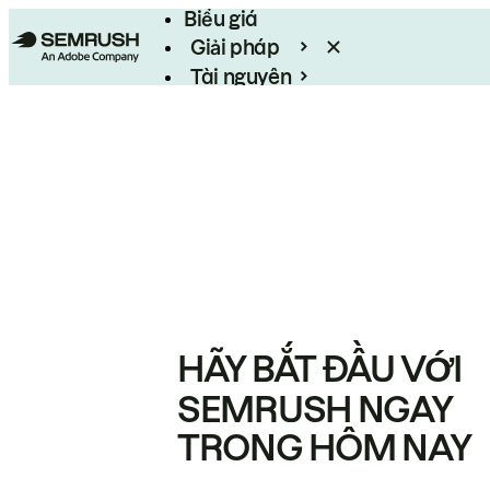
Biểu giá
Giải pháp
Tài nguyên
Enterprise
HÃY BẮT ĐẦU VỚI
SEMRUSH NGAY
TRONG HÔM NAY