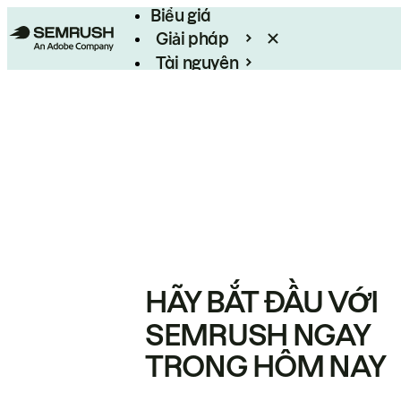
Biểu giá
Giải pháp
Tài nguyên
Enterprise
HÃY BẮT ĐẦU VỚI
SEMRUSH NGAY
TRONG HÔM NAY