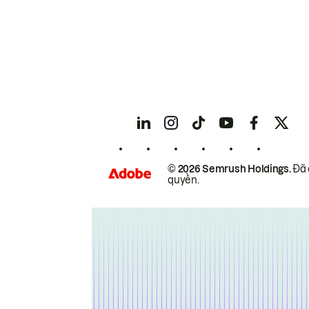
© 2026 Semrush Holdings.
Đã 
quyền.