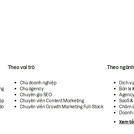
Theo vai trò
Theo ngàn
Chủ doanh nghiệp
Dịch v
ng
Chủ agency
Bán lẻ 
Chuyên gia SEO
Agenc
ập
Chuyên viên Content Marketing
SaaS &
do
Chuyên viên Growth Marketing Full-Stack
Chăm s
Doanh 
Xem tấ