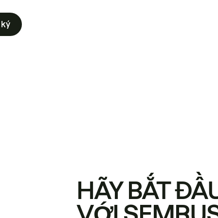
 ký
HÃY BẮT ĐẦ
VỚI SEMRU