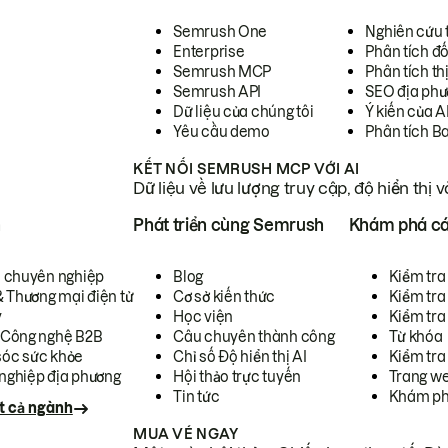
Semrush One
Nghiên cứu 
Enterprise
Phân tích đố
Semrush MCP
Phân tích th
Semrush API
SEO địa phư
Dữ liệu của chúng tôi
Ý kiến của A
Yêu cầu demo
Phân tích B
KẾT NỐI SEMRUSH MCP VỚI AI
Dữ liệu về lưu lượng truy cập, độ hiển thị 
h
Phát triển cùng Semrush
Khám phá cá
ụ chuyên nghiệp
Blog
Kiểm tra 
& Thương mại điện tử
Cơ sở kiến thức
Kiểm tra
y
Học viện
Kiểm tra
 Công nghệ B2B
Câu chuyên thành công
Từ khóa
óc sức khỏe
Chỉ số Độ hiển thị AI
Kiểm tra
nghiệp địa phương
Hội thảo trực tuyến
Trang we
Tin tức
Khám ph
t cả ngành
MUA VÉ NGAY