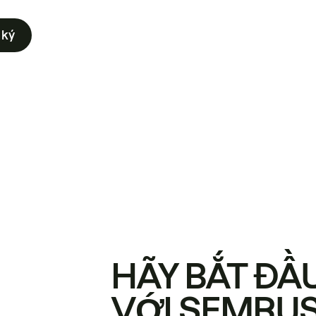
 ký
HÃY BẮT ĐẦ
VỚI SEMRU