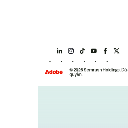
© 2026 Semrush Holdings.
Đã 
quyền.