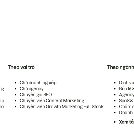
Theo vai trò
Theo ngàn
Chủ doanh nghiệp
Dịch v
ng
Chủ agency
Bán lẻ 
Chuyên gia SEO
Agenc
ập
Chuyên viên Content Marketing
SaaS &
do
Chuyên viên Growth Marketing Full-Stack
Chăm s
Doanh 
Xem tấ