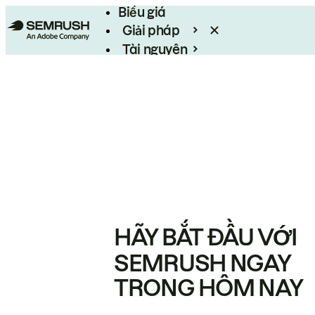
Biểu giá
Giải pháp
Tài nguyên
Enterprise
HÃY BẮT ĐẦU VỚI
SEMRUSH NGAY
TRONG HÔM NAY