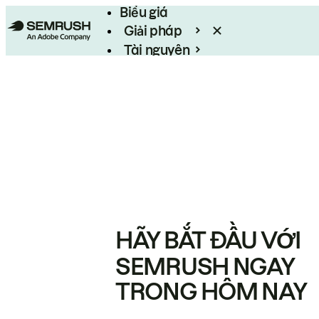
Biểu giá
Giải pháp
Tài nguyên
Enterprise
HÃY BẮT ĐẦU VỚI
SEMRUSH NGAY
TRONG HÔM NAY