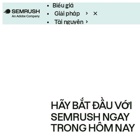
Biểu giá
Giải pháp
Tài nguyên
Enterprise
HÃY BẮT ĐẦU VỚI
SEMRUSH NGAY
TRONG HÔM NAY