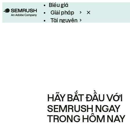
Biểu giá
Giải pháp
Tài nguyên
Enterprise
HÃY BẮT ĐẦU VỚI
SEMRUSH NGAY
TRONG HÔM NAY