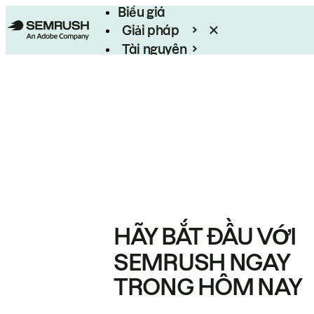
Biểu giá
Giải pháp
Tài nguyên
Enterprise
HÃY BẮT ĐẦU VỚI
SEMRUSH NGAY
TRONG HÔM NAY