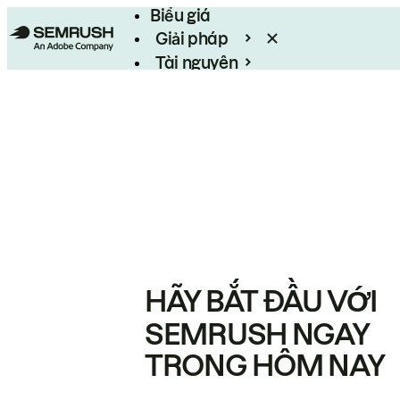
Biểu giá
Giải pháp
Tài nguyên
Enterprise
HÃY BẮT ĐẦU VỚI
SEMRUSH NGAY
TRONG HÔM NAY