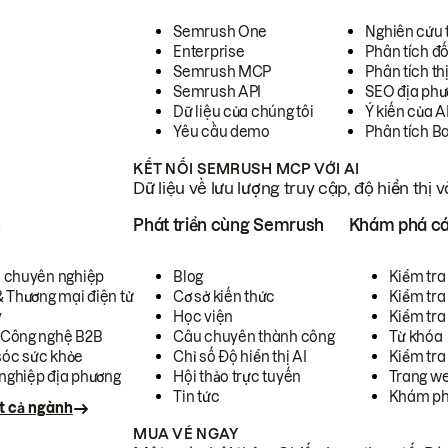
Semrush One
Nghiên cứu 
Enterprise
Phân tích đố
Semrush MCP
Phân tích th
Semrush API
SEO địa phư
Dữ liệu của chúng tôi
Ý kiến của A
Yêu cầu demo
Phân tích B
KẾT NỐI SEMRUSH MCP VỚI AI
Dữ liệu về lưu lượng truy cập, độ hiển thị 
h
Phát triển cùng Semrush
Khám phá cá
ụ chuyên nghiệp
Blog
Kiểm tra 
& Thương mại điện tử
Cơ sở kiến thức
Kiểm tra
y
Học viện
Kiểm tra
 Công nghệ B2B
Câu chuyên thành công
Từ khóa
óc sức khỏe
Chỉ số Độ hiển thị AI
Kiểm tra
nghiệp địa phương
Hội thảo trực tuyến
Trang we
Tin tức
Khám ph
t cả ngành
MUA VÉ NGAY