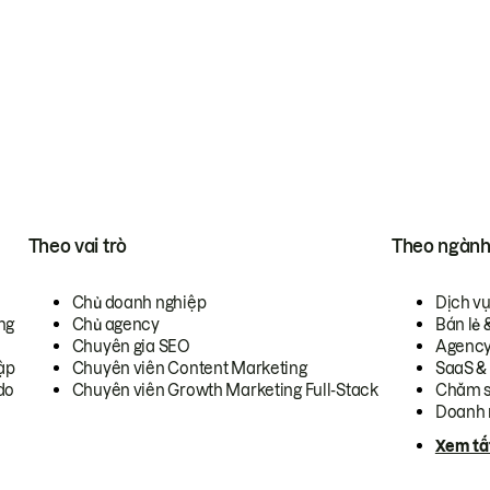
Theo vai trò
Theo ngàn
Chủ doanh nghiệp
Dịch v
ng
Chủ agency
Bán lẻ 
Chuyên gia SEO
Agenc
ập
Chuyên viên Content Marketing
SaaS &
do
Chuyên viên Growth Marketing Full-Stack
Chăm s
Doanh 
Xem tấ