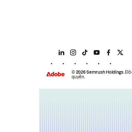
© 2026 Semrush Holdings.
Đã 
quyền.