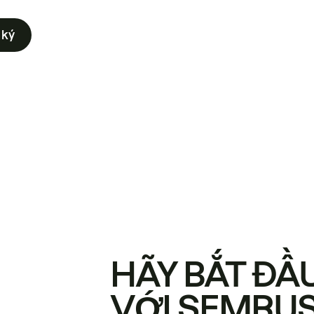
 ký
HÃY BẮT ĐẦ
VỚI SEMRU