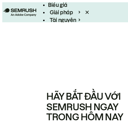
Biểu giá
Giải pháp
Tài nguyên
Enterprise
HÃY BẮT ĐẦU VỚI
SEMRUSH NGAY
TRONG HÔM NAY