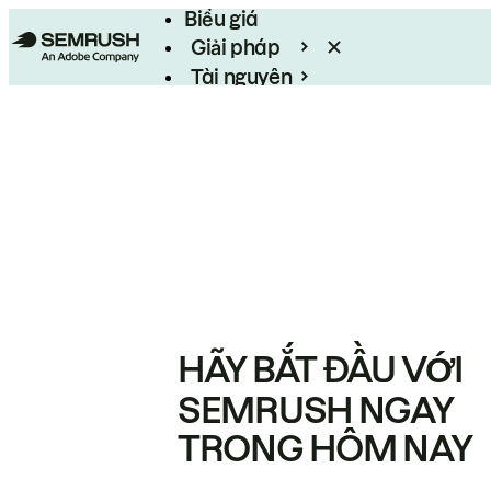
Biểu giá
Giải pháp
Tài nguyên
Enterprise
HÃY BẮT ĐẦU VỚI
SEMRUSH NGAY
TRONG HÔM NAY