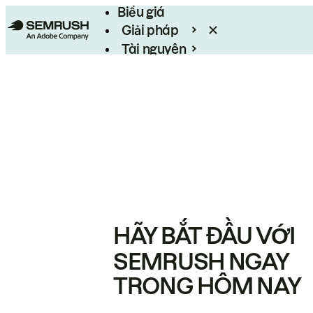
Biểu giá
Giải pháp
Tài nguyên
Enterprise
HÃY BẮT ĐẦU VỚI
SEMRUSH NGAY
TRONG HÔM NAY