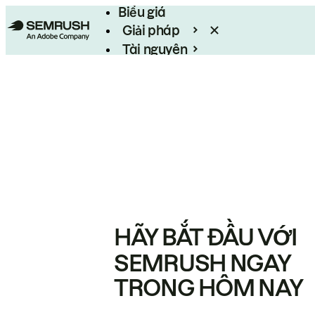
Biểu giá
Giải pháp
Tài nguyên
Enterprise
HÃY BẮT ĐẦU VỚI
SEMRUSH NGAY
TRONG HÔM NAY