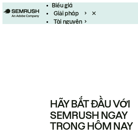
Biểu giá
Giải pháp
Tài nguyên
Enterprise
HÃY BẮT ĐẦU VỚI
SEMRUSH NGAY
TRONG HÔM NAY