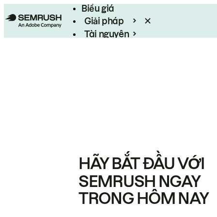
Biểu giá
Giải pháp
Tài nguyên
Enterprise
HÃY BẮT ĐẦU VỚI
SEMRUSH NGAY
TRONG HÔM NAY