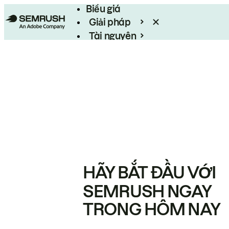
Biểu giá
Giải pháp
Tài nguyên
Enterprise
HÃY BẮT ĐẦU VỚI
SEMRUSH NGAY
TRONG HÔM NAY