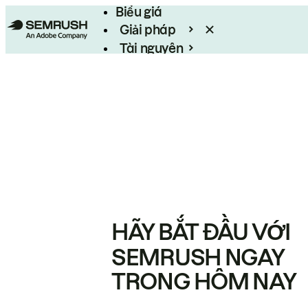
Biểu giá
Giải pháp
Tài nguyên
Enterprise
HÃY BẮT ĐẦU VỚI
SEMRUSH NGAY
TRONG HÔM NAY