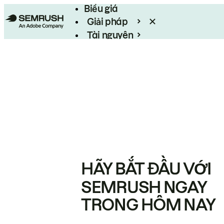
Biểu giá
Giải pháp
Tài nguyên
Enterprise
HÃY BẮT ĐẦU VỚI
SEMRUSH NGAY
TRONG HÔM NAY