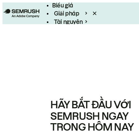
Biểu giá
Giải pháp
Tài nguyên
Enterprise
HÃY BẮT ĐẦU VỚI
SEMRUSH NGAY
TRONG HÔM NAY