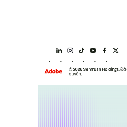
© 2026 Semrush Holdings.
Đã 
quyền.