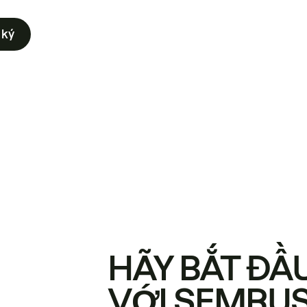
 ký
HÃY BẮT ĐẦ
VỚI SEMRU