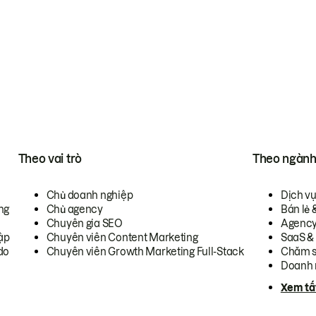
Theo vai trò
Theo ngàn
Chủ doanh nghiệp
Dịch v
ng
Chủ agency
Bán lẻ 
Chuyên gia SEO
Agenc
ập
Chuyên viên Content Marketing
SaaS &
do
Chuyên viên Growth Marketing Full-Stack
Chăm s
Doanh 
Xem tấ