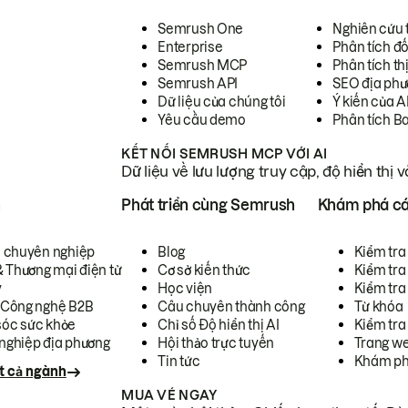
Semrush One
Nghiên cứu 
Enterprise
Phân tích đố
Semrush MCP
Phân tích th
Semrush API
SEO địa phư
Dữ liệu của chúng tôi
Ý kiến của A
Yêu cầu demo
Phân tích B
KẾT NỐI SEMRUSH MCP VỚI AI
Dữ liệu về lưu lượng truy cập, độ hiển thị 
h
Phát triển cùng Semrush
Khám phá cá
ụ chuyên nghiệp
Blog
Kiểm tra 
& Thương mại điện tử
Cơ sở kiến thức
Kiểm tra
y
Học viện
Kiểm tra
 Công nghệ B2B
Câu chuyên thành công
Từ khóa
óc sức khỏe
Chỉ số Độ hiển thị AI
Kiểm tra
nghiệp địa phương
Hội thảo trực tuyến
Trang we
Tin tức
Khám ph
t cả ngành
MUA VÉ NGAY