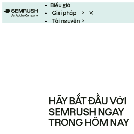
Biểu giá
Giải pháp
Tài nguyên
Enterprise
HÃY BẮT ĐẦU VỚI
SEMRUSH NGAY
TRONG HÔM NAY