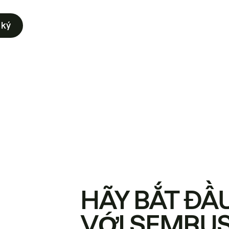
 ký
HÃY BẮT ĐẦ
VỚI SEMRU