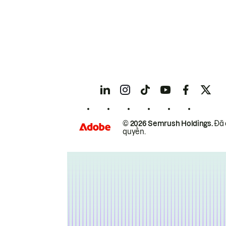
© 2026 Semrush Holdings.
Đã 
quyền.