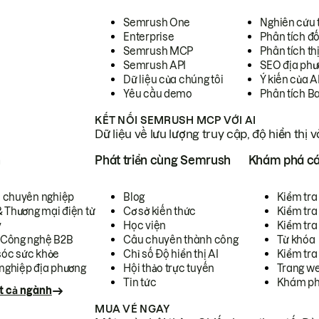
Semrush One
Nghiên cứu 
Enterprise
Phân tích đố
Semrush MCP
Phân tích th
Semrush API
SEO địa phư
Dữ liệu của chúng tôi
Ý kiến của A
Yêu cầu demo
Phân tích B
KẾT NỐI SEMRUSH MCP VỚI AI
Dữ liệu về lưu lượng truy cập, độ hiển thị 
h
Phát triển cùng Semrush
Khám phá cá
ụ chuyên nghiệp
Blog
Kiểm tra 
& Thương mại điện tử
Cơ sở kiến thức
Kiểm tra
y
Học viện
Kiểm tra
 Công nghệ B2B
Câu chuyên thành công
Từ khóa
óc sức khỏe
Chỉ số Độ hiển thị AI
Kiểm tra
nghiệp địa phương
Hội thảo trực tuyến
Trang we
Tin tức
Khám ph
t cả ngành
MUA VÉ NGAY