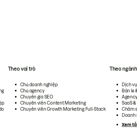
Theo vai trò
Theo ngàn
Chủ doanh nghiệp
Dịch v
ng
Chủ agency
Bán lẻ 
Chuyên gia SEO
Agenc
ập
Chuyên viên Content Marketing
SaaS &
do
Chuyên viên Growth Marketing Full-Stack
Chăm s
Doanh 
Xem tấ