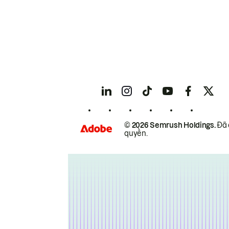
© 2026 Semrush Holdings.
Đã 
quyền.