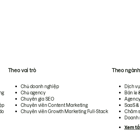
Theo vai trò
Theo ngàn
Chủ doanh nghiệp
Dịch v
ng
Chủ agency
Bán lẻ 
Chuyên gia SEO
Agenc
ập
Chuyên viên Content Marketing
SaaS &
do
Chuyên viên Growth Marketing Full-Stack
Chăm s
Doanh 
Xem tấ