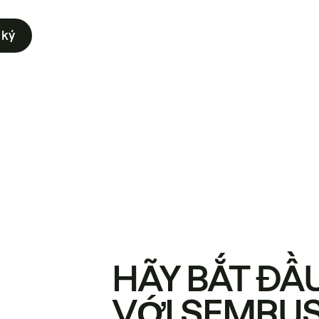
 ký
HÃY BẮT ĐẦ
VỚI SEMRU