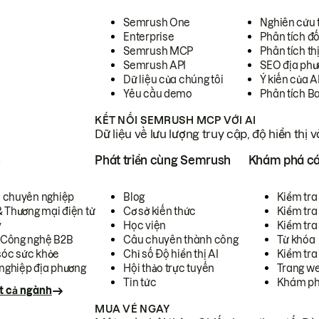
Semrush One
Nghiên cứu 
Enterprise
Phân tích đố
Semrush MCP
Phân tích th
Semrush API
SEO địa phư
Dữ liệu của chúng tôi
Ý kiến của A
Yêu cầu demo
Phân tích B
KẾT NỐI SEMRUSH MCP VỚI AI
Dữ liệu về lưu lượng truy cập, độ hiển thị 
h
Phát triển cùng Semrush
Khám phá cá
ụ chuyên nghiệp
Blog
Kiểm tra 
& Thương mại điện tử
Cơ sở kiến thức
Kiểm tra
y
Học viện
Kiểm tra
 Công nghệ B2B
Câu chuyên thành công
Từ khóa
óc sức khỏe
Chỉ số Độ hiển thị AI
Kiểm tra
nghiệp địa phương
Hội thảo trực tuyến
Trang we
Tin tức
Khám ph
t cả ngành
MUA VÉ NGAY