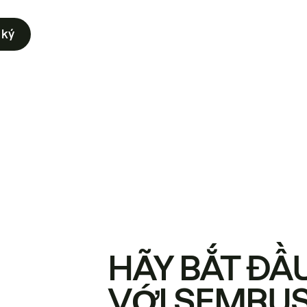
 ký
HÃY BẮT ĐẦ
VỚI SEMRU