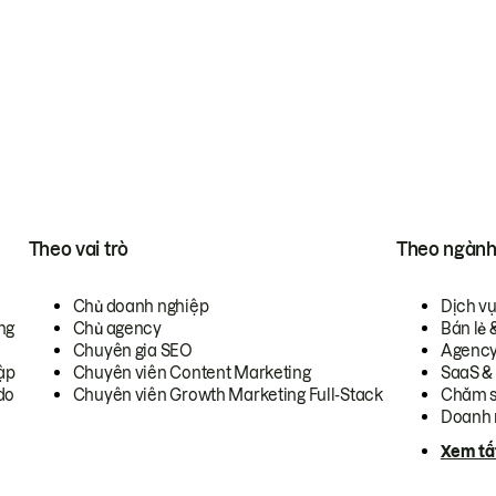
Theo vai trò
Theo ngàn
Chủ doanh nghiệp
Dịch v
ng
Chủ agency
Bán lẻ 
Chuyên gia SEO
Agenc
ập
Chuyên viên Content Marketing
SaaS &
do
Chuyên viên Growth Marketing Full-Stack
Chăm s
Doanh 
Xem tấ