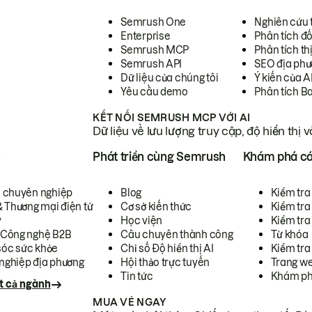
Semrush One
Nghiên cứu 
Enterprise
Phân tích đố
Semrush MCP
Phân tích th
Semrush API
SEO địa phư
Dữ liệu của chúng tôi
Ý kiến của A
Yêu cầu demo
Phân tích B
KẾT NỐI SEMRUSH MCP VỚI AI
Dữ liệu về lưu lượng truy cập, độ hiển thị 
h
Phát triển cùng Semrush
Khám phá cá
ụ chuyên nghiệp
Blog
Kiểm tra 
& Thương mại điện tử
Cơ sở kiến thức
Kiểm tra
y
Học viện
Kiểm tra
 Công nghệ B2B
Câu chuyên thành công
Từ khóa
óc sức khỏe
Chỉ số Độ hiển thị AI
Kiểm tra
nghiệp địa phương
Hội thảo trực tuyến
Trang we
Tin tức
Khám ph
t cả ngành
MUA VÉ NGAY