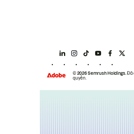
© 2026 Semrush Holdings.
Đã 
quyền.