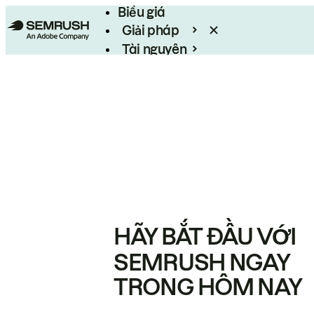
Biểu giá
Giải pháp
Tài nguyên
Enterprise
HÃY BẮT ĐẦU VỚI
SEMRUSH NGAY
TRONG HÔM NAY