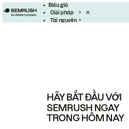
Biểu giá
Giải pháp
Tài nguyên
Enterprise
HÃY BẮT ĐẦU VỚI
SEMRUSH NGAY
TRONG HÔM NAY