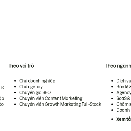
Theo vai trò
Theo ngàn
Chủ doanh nghiệp
Dịch v
ng
Chủ agency
Bán lẻ 
Chuyên gia SEO
Agenc
ập
Chuyên viên Content Marketing
SaaS &
do
Chuyên viên Growth Marketing Full-Stack
Chăm s
Doanh 
Xem tấ