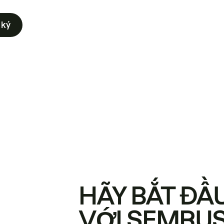
 ký
HÃY BẮT ĐẦ
VỚI SEMRU