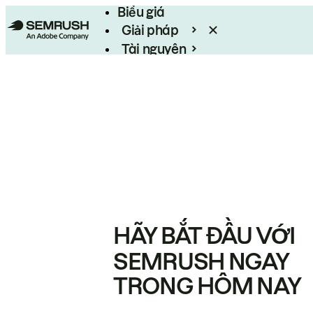
Biểu giá
Giải pháp
Tài nguyên
Enterprise
HÃY BẮT ĐẦU VỚI
SEMRUSH NGAY
TRONG HÔM NAY