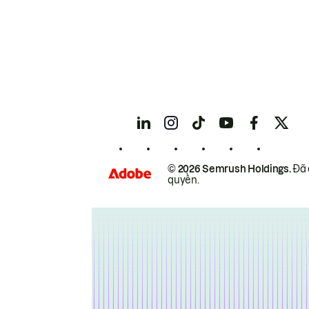
© 2026 Semrush Holdings.
Đã 
quyền.