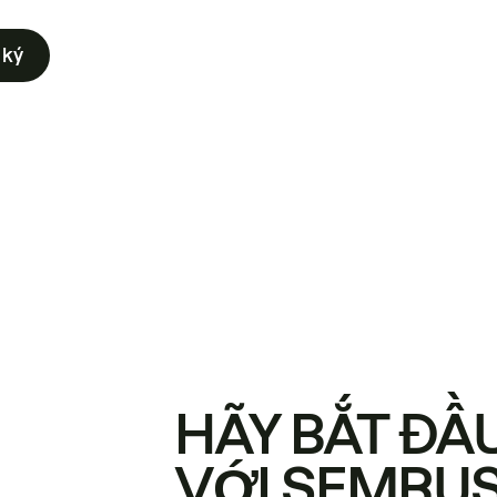
 ký
HÃY BẮT ĐẦ
VỚI SEMRU