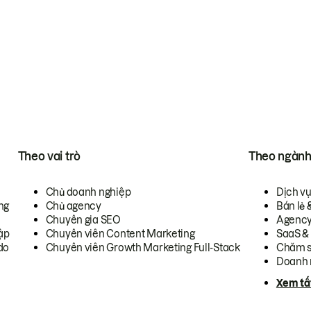
Theo vai trò
Theo ngàn
Chủ doanh nghiệp
Dịch v
ng
Chủ agency
Bán lẻ 
Chuyên gia SEO
Agenc
ập
Chuyên viên Content Marketing
SaaS &
do
Chuyên viên Growth Marketing Full-Stack
Chăm s
Doanh 
Xem tấ