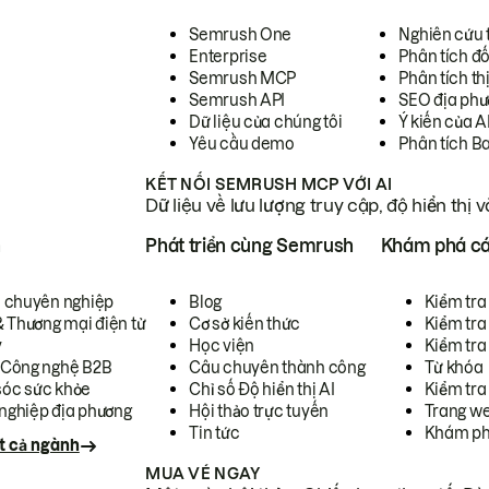
Semrush One
Nghiên cứu 
Enterprise
Phân tích đố
Semrush MCP
Phân tích th
Semrush API
SEO địa phư
Dữ liệu của chúng tôi
Ý kiến của A
Yêu cầu demo
Phân tích B
KẾT NỐI SEMRUSH MCP VỚI AI
Dữ liệu về lưu lượng truy cập, độ hiển thị 
h
Phát triển cùng Semrush
Khám phá cá
ụ chuyên nghiệp
Blog
Kiểm tra 
& Thương mại điện tử
Cơ sở kiến thức
Kiểm tra
y
Học viện
Kiểm tra
 Công nghệ B2B
Câu chuyên thành công
Từ khóa
óc sức khỏe
Chỉ số Độ hiển thị AI
Kiểm tra
nghiệp địa phương
Hội thảo trực tuyến
Trang we
Tin tức
Khám ph
t cả ngành
MUA VÉ NGAY