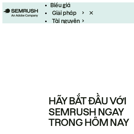
Biểu giá
Giải pháp
Tài nguyên
Enterprise
HÃY BẮT ĐẦU VỚI
SEMRUSH NGAY
TRONG HÔM NAY