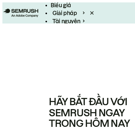
Biểu giá
Giải pháp
Tài nguyên
Enterprise
HÃY BẮT ĐẦU VỚI
SEMRUSH NGAY
TRONG HÔM NAY