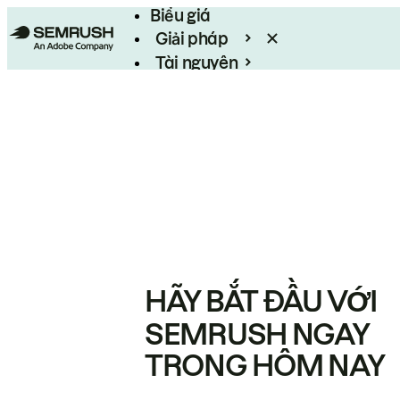
Biểu giá
Giải pháp
Tài nguyên
Enterprise
HÃY BẮT ĐẦU VỚI
SEMRUSH NGAY
TRONG HÔM NAY