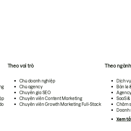
Theo vai trò
Theo ngàn
Chủ doanh nghiệp
Dịch v
ng
Chủ agency
Bán lẻ 
Chuyên gia SEO
Agenc
ập
Chuyên viên Content Marketing
SaaS &
do
Chuyên viên Growth Marketing Full-Stack
Chăm s
Doanh 
Xem tấ