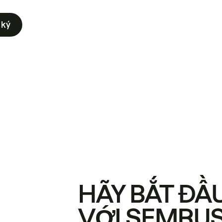
 ký
HÃY BẮT ĐẦ
VỚI SEMRU