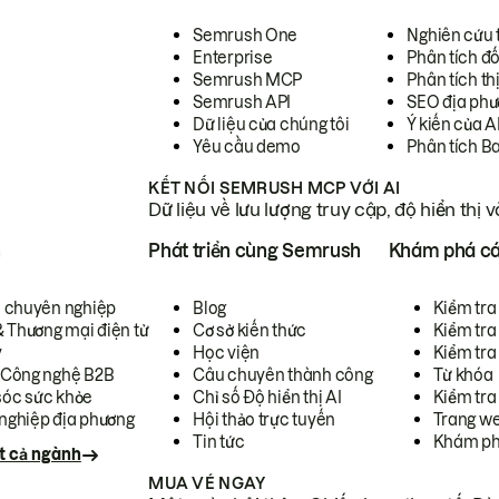
Semrush One
Nghiên cứu 
Enterprise
Phân tích đố
Semrush MCP
Phân tích th
Semrush API
SEO địa phư
Dữ liệu của chúng tôi
Ý kiến của A
Yêu cầu demo
Phân tích B
KẾT NỐI SEMRUSH MCP VỚI AI
Dữ liệu về lưu lượng truy cập, độ hiển thị 
h
Phát triển cùng Semrush
Khám phá cá
ụ chuyên nghiệp
Blog
Kiểm tra 
& Thương mại điện tử
Cơ sở kiến thức
Kiểm tra
y
Học viện
Kiểm tra
 Công nghệ B2B
Câu chuyên thành công
Từ khóa
óc sức khỏe
Chỉ số Độ hiển thị AI
Kiểm tra
nghiệp địa phương
Hội thảo trực tuyến
Trang we
Tin tức
Khám ph
t cả ngành
MUA VÉ NGAY