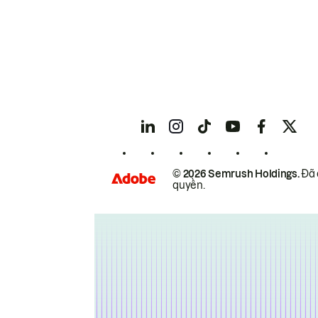
© 2026 Semrush Holdings.
Đã 
quyền.