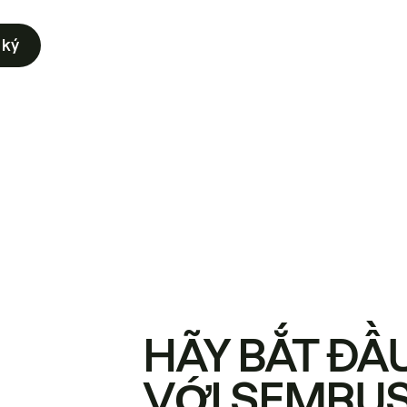
 ký
HÃY BẮT ĐẦ
VỚI SEMRU