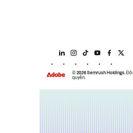
© 2026 Semrush Holdings.
Đã 
quyền.