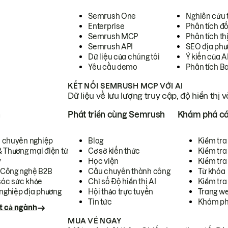
Semrush One
Nghiên cứu 
Enterprise
Phân tích đố
Semrush MCP
Phân tích th
Semrush API
SEO địa phư
Dữ liệu của chúng tôi
Ý kiến của A
Yêu cầu demo
Phân tích B
KẾT NỐI SEMRUSH MCP VỚI AI
Dữ liệu về lưu lượng truy cập, độ hiển thị 
h
Phát triển cùng Semrush
Khám phá cá
ụ chuyên nghiệp
Blog
Kiểm tra 
& Thương mại điện tử
Cơ sở kiến thức
Kiểm tra
y
Học viện
Kiểm tra
 Công nghệ B2B
Câu chuyên thành công
Từ khóa
óc sức khỏe
Chỉ số Độ hiển thị AI
Kiểm tra
nghiệp địa phương
Hội thảo trực tuyến
Trang we
Tin tức
Khám ph
t cả ngành
MUA VÉ NGAY