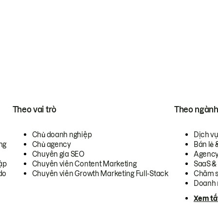
Theo vai trò
Theo ngàn
Chủ doanh nghiệp
Dịch v
ng
Chủ agency
Bán lẻ 
Chuyên gia SEO
Agenc
ập
Chuyên viên Content Marketing
SaaS &
do
Chuyên viên Growth Marketing Full-Stack
Chăm s
Doanh 
Xem tấ