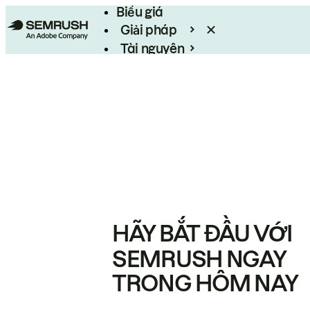
Biểu giá
Giải pháp
Tài nguyên
Enterprise
HÃY BẮT ĐẦU VỚI
SEMRUSH NGAY
TRONG HÔM NAY