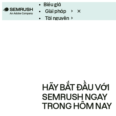
Biểu giá
Giải pháp
Tài nguyên
Enterprise
HÃY BẮT ĐẦU VỚI
SEMRUSH NGAY
TRONG HÔM NAY