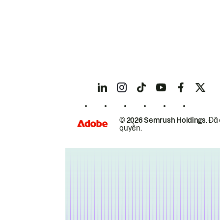
© 2026 Semrush Holdings.
Đã 
quyền.