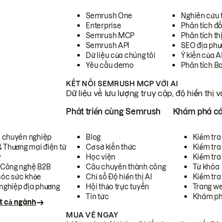
Semrush One
Nghiên cứu 
Enterprise
Phân tích đố
Semrush MCP
Phân tích th
Semrush API
SEO địa phư
Dữ liệu của chúng tôi
Ý kiến của A
Yêu cầu demo
Phân tích B
KẾT NỐI SEMRUSH MCP VỚI AI
Dữ liệu về lưu lượng truy cập, độ hiển thị 
h
Phát triển cùng Semrush
Khám phá cá
ụ chuyên nghiệp
Blog
Kiểm tra 
& Thương mại điện tử
Cơ sở kiến thức
Kiểm tra
y
Học viện
Kiểm tra
 Công nghệ B2B
Câu chuyên thành công
Từ khóa
óc sức khỏe
Chỉ số Độ hiển thị AI
Kiểm tra
nghiệp địa phương
Hội thảo trực tuyến
Trang we
Tin tức
Khám ph
t cả ngành
MUA VÉ NGAY