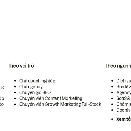
Theo vai trò
Theo ngàn
Chủ doanh nghiệp
Dịch v
ng
Chủ agency
Bán lẻ 
Chuyên gia SEO
Agenc
ập
Chuyên viên Content Marketing
SaaS &
do
Chuyên viên Growth Marketing Full-Stack
Chăm s
Doanh 
Xem tấ