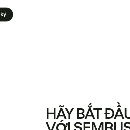
 ký
HÃY BẮT ĐẦ
VỚI SEMRU