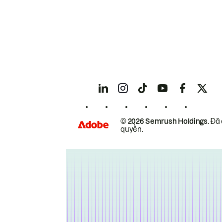
© 2026 Semrush Holdings.
Đã 
quyền.