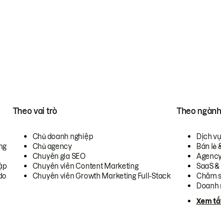
Theo vai trò
Theo ngàn
Chủ doanh nghiệp
Dịch v
ng
Chủ agency
Bán lẻ 
Chuyên gia SEO
Agenc
ập
Chuyên viên Content Marketing
SaaS &
do
Chuyên viên Growth Marketing Full-Stack
Chăm s
Doanh 
Xem tấ