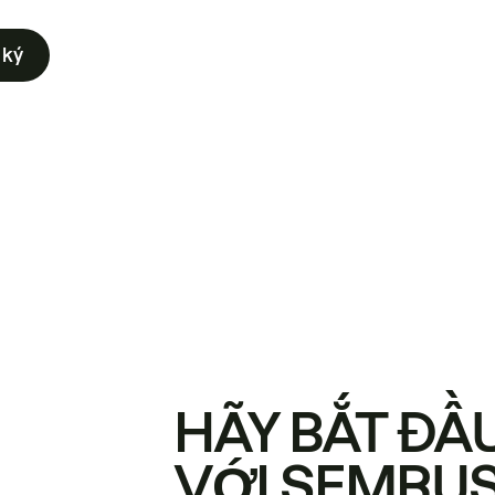
 ký
HÃY BẮT ĐẦ
VỚI SEMRU