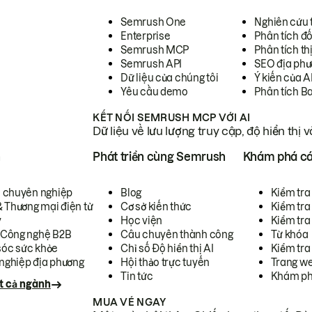
Semrush One
Nghiên cứu 
Enterprise
Phân tích đố
Semrush MCP
Phân tích th
Semrush API
SEO địa phư
Dữ liệu của chúng tôi
Ý kiến của A
Yêu cầu demo
Phân tích B
KẾT NỐI SEMRUSH MCP VỚI AI
Dữ liệu về lưu lượng truy cập, độ hiển thị 
h
Phát triển cùng Semrush
Khám phá cá
ụ chuyên nghiệp
Blog
Kiểm tra 
& Thương mại điện tử
Cơ sở kiến thức
Kiểm tra
y
Học viện
Kiểm tra
 Công nghệ B2B
Câu chuyên thành công
Từ khóa
óc sức khỏe
Chỉ số Độ hiển thị AI
Kiểm tra
nghiệp địa phương
Hội thảo trực tuyến
Trang we
Tin tức
Khám ph
t cả ngành
MUA VÉ NGAY