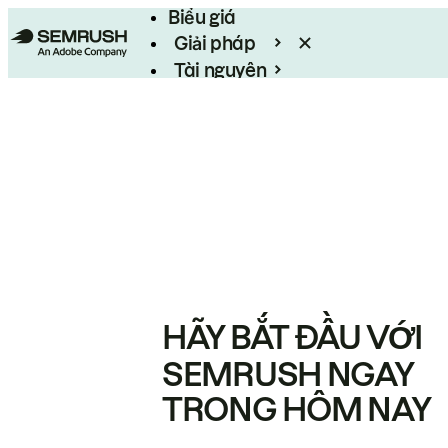
Biểu giá
Giải pháp
Tài nguyên
Enterprise
HÃY BẮT ĐẦU VỚI
SEMRUSH NGAY
TRONG HÔM NAY