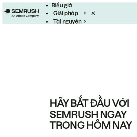
Biểu giá
Giải pháp
Tài nguyên
Enterprise
HÃY BẮT ĐẦU VỚI
SEMRUSH NGAY
TRONG HÔM NAY