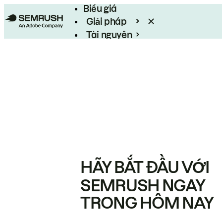
Biểu giá
Giải pháp
Tài nguyên
Enterprise
HÃY BẮT ĐẦU VỚI
SEMRUSH NGAY
TRONG HÔM NAY