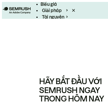
Biểu giá
Giải pháp
Tài nguyên
Enterprise
HÃY BẮT ĐẦU VỚI
SEMRUSH NGAY
TRONG HÔM NAY